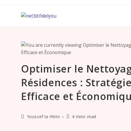
Skip
to
content
Optimiser le Nettoya
Résidences : Stratégi
Efficace et Économiq
Post
Reading
Youssef la Hlimi
4 mins read
author:
time: